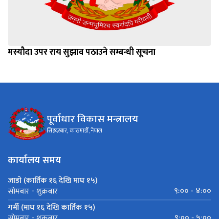
मस्यौदा उपर राय सुझाव पठाउने सम्बन्धी सूचना
पूर्वाधार विकास मन्त्रालय
सिंहदरबार, काठमाडौँ, नेपाल
कार्यालय समय
जाडो (कार्तिक १६ देखि माघ १५)
९:०० - ४:००
सोमबार - शुक्रबार
गर्मी (माघ १६ देखि कार्तिक १५)