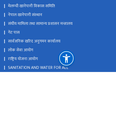
मेलम्ची खानेपानी विकास समिति
नेपाल खानेपानी संस्थान
संघीय मामिला तथा सामान्य प्रशासन मन्त्रालय
गेट पास
सार्वजनिक खरिद अनुगमन कार्यालय
लोक सेवा आयोग
राष्ट्रिय योजना आयोग
SANITATION AND WATER FOR ALL
खानेपानी तथा सरसफाइ सेवा महसुल निर्धारण आयोग
राष्ट्रिय प्राकृतिक स्रोत तथा वित्त आयोग
सिंहदरबार, काठमाडौँ, नेपाल
info@mows.gov.np
९७७-१-४२११६९३