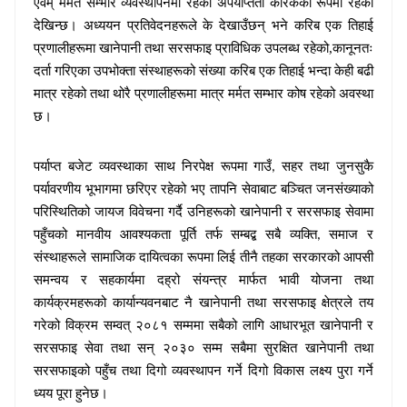
एवम् मर्मत सम्भार व्यवस्थापनमा रहेको अपर्याप्तता कारकको रूपमा रहेको
देखिन्छ। अध्ययन प्रतिवेदनहरूले के देखाउँछन् भने करिब एक तिहाई
प्रणालीहरूमा खानेपानी तथा सरसफाइ प्राविधिक उपलब्ध रहेको,कानूनतः
दर्ता गरिएका उपभोक्ता संस्थाहरूको संख्या करिब एक तिहाई भन्दा केही बढी
मात्र रहेको तथा थोरै प्रणालीहरूमा मात्र मर्मत सम्भार कोष रहेको अवस्था
छ।
पर्याप्त बजेट व्यवस्थाका साथ निरपेक्ष रूपमा गाउँ
सहर तथा जुनसुकै
,
पर्यावरणीय भूभागमा छरिएर रहेको भए तापनि सेवाबाट बञ्चित जनसंख्याको
परिस्थितिको जायज विवेचना गर्दै उनिहरूको खानेपानी र सरसफाइ सेवामा
पहुँचको मानवीय आवश्यकता पूर्ति तर्फ सम्बद्ब सबै व्यक्ति
समाज र
,
संस्थाहरूले सामाजिक दायित्वका रूपमा लिई तीनै तहका सरकारको आपसी
समन्वय र सहकार्यमा दह्रो संयन्त्र मार्फत भावी योजना तथा
कार्यक्रमहरूको कार्यान्यवनबाट नै खानेपानी तथा सरसफाइ क्षेत्रले तय
गरेको विक्रम सम्वत् २०८१ सम्ममा सबैको लागि आधारभूत खानेपानी र
सरसफाइ सेवा तथा
सन् २०३० सम्म सबैमा सुरक्षित खानेपानी तथा
सरसफाइको
पहुँच
तथा दिगो व्यवस्थापन गर्ने दिगो विकास लक्ष्य पुरा गर्ने
ध्यय पूरा हुनेछ।