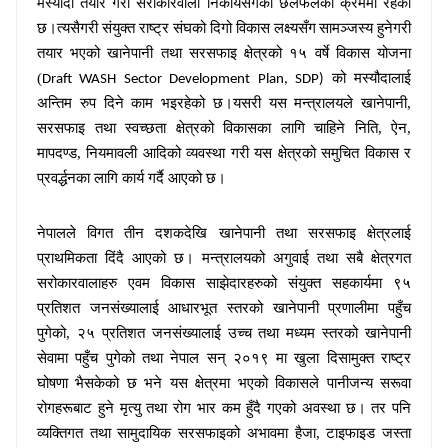
मस्यौदा तयार गरी सरोकारवाला निकायसंगको छलफलको क्रममा रहेको
छ।त्यसैगरी संयुक्त राष्ट्र संघको दिगो विकास लक्ष्यसँग
सामञ्जस्य हुनेगरी
तयार भएको खानेपानी तथा सरसफाइ क्षेत्रको १५ वर्षे विकास योजना
(
को मस्यौदालाई
Draft WASH Sector Development Plan, SDP)
अन्तिम रुप दिने काम भइरहेको छ।यसरी यस मन्त्रालयले खानेपानी,
सरसफाइ तथा स्वच्छता क्षेत्रको विकासका लागि चाहिने निति, ऐन,
मापदण्ड, नियमावली आदिको व्यवस्था गरी यस क्षेत्रको समुचित विकास र
प्रवर्द्धनका लागि कार्य गर्दै आएको छ।
नेपालले विगत तीन दशकदेखि खानेपानी तथा सरसफाइ क्षेत्रलाई
प्राथमिकता दिंदै आएको छ। मन्त्रालयको अगुवाई तथा सबै क्षेत्रगत
सरोकारवालाहरु एवम विकास साझेदारहरुको संयुक्त सहकार्यमा ९५
प्रतिशत जनसंख्यालाई आधारभूत स्तरको खानेपानी प्रणालीमा पहुँच
पुगेको, २५ प्रतिशत जनसंख्यालाई उच्च तथा मध्यम स्तरको खानेपानी
सेवामा पहुँच पुगेको तथा नेपाल सन् २०१९ मा खुला दिसामुक्त राष्ट्र
घोषणा भैसकेको छ भने यस क्षेत्रमा भएको विकासले पानीजन्य सरूवा
रोगहरूबाट हुने मृत्यु तथा रोग भार कम हुँदै गएको अवस्था छ। तर पनि
व्यक्तिगत तथा सामुदायिक सरसफाइको अभावमा हैजा, टाइफाइड जस्ता