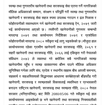
स्वच्छ तथा गुणस्तरीय खानेपानी तथा सरसफाइ सेवा प्राप्त गर्ने नागरिकको
मौलिक अधिकारको सम्मान, संरक्षण र परिपूर्ति गरी स्वच्छ तथा गुणस्तरीय
खानेपानी र सरसफाइ सेवा सहज रुपमा उपलब्ध गराउन र ढल निकास र
फोहोरपानीको व्यवस्थापन गर्न खानेपानी तथा सरसफाइ ऐन, २०७९ जारी
भई कार्यान्वयनमा आएको छ। त्यसैगरी खानेपानीको गुणस्तर सम्बन्धी
मापदण्ड २०७९ तथा कार्यान्वयन निर्देशिका २०७९ र प्रशोधित
फोहोरपानीको मापदण्ड
२०८० स्वीकृत भई लागु भइसकेको
छ।मौजुदा हाल
कार्यान्वयनमा रहेका ग्रामीण खानेपानी तथा सरसफाइ नीति, २०६१ र
सहरी खानेपानी तथा सरसफाइ नीति, २०६६ लाई एकिकृत गरी नेपालको
संविधान २०७२ ले व्यवस्था गरे बमोजिम सबै नागरिकको स्वच्छ
खानेपानीमा पहुँच र स्वच्छ वातावरणमा बाँच्न पाउने मौलिक अधिकार
सुनिश्चित गर्नका लागि संघ
प्रदेश र स्थानीय तहहरू बीच आपसी समन्वय,
,
सहकार्य र सहअस्तित्वको सिद्धान्तका आधारमा कार्यक्षेत्रको बाँडफाँड गरी
खानेपानी
सरसफाइ र स्वच्छताको विकासलाई व्यवस्थित र प्रभावकारी
,
बनाउन राष्ट्रिय खानेपानी, सरसफाइ तथा स्वच्छता नीति, २०८० नेपाल
सरकार (मन्त्रिपरिषद्) बाट मिति 2080/05/06 गते स्वीकृत भई हाल
कार्यान्वयनमा आइसकेको छ भने खानेपानी तथा सरसफाइ नियमावलीको