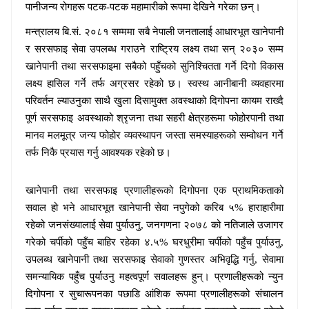
पानीजन्य रोगहरू पटक-पटक महामारीको रूपमा देखिने गरेका छन्।
मन्त्रालय बि.सं. २०८१ सम्ममा सबै नेपाली जनतालाई आधारभूत खानेपानी
र सरसफाइ सेवा उपलब्ध गराउने राष्ट्रिय
लक्ष्य
तथा
सन् २०३० सम्म
खानेपानी तथा सरसफाइमा सबैको
पहुँच
को सुनिश्चितता गर्ने दिगो विकास
लक्ष्य
हासिल गर्ने तर्फ अग्रसर रहेको छ। स्वस्थ आनीबानी व्यवहारमा
परिवर्तन ल्याउनुका साथै खुला दिसामुक्त अवस्थाको दिगोपना कायम राख्दै
पूर्ण सरसफाइ अवस्थाको श्रृजना तथा सहरी क्षेत्रहरूमा फोहोरपानी तथा
मानव मलमूत्र जन्य फोहोर व्यवस्थापन जस्ता समस्याहरूको सम्वोधन गर्ने
तर्फ निकै प्रयास गर्नु आवश्यक रहेको छ।
खानेपानी तथा सरसफाइ प्रणालीहरूको दिगोपना एक प्राथमिकताको
सवाल हो भने आधारभूत खानेपानी सेवा नपुगेको करिब ५% हाराहारीमा
रहेको जनसंख्यालाई सेवा पुर्याउनु, जनगणना २०७८ को नतिजाले उजागर
गरेको चर्पीको पहुँच बाहिर रहेका ४.५% घरधुरीमा चर्पीको पहुँच पुर्याउनु,
उपलब्ध खानेपानी तथा सरसफाइ सेवाको गुणस्तर अभिवृद्धि गर्नु, सेवामा
समन्यायिक पहुँच पुर्याउनु महत्वपूर्ण सवालहरू हुन्। प्रणालीहरूको न्युन
दिगोपना र सुचारूपनका पछाडि आंशिक रूपमा प्रणालीहरूको संचालन