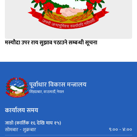
मस्यौदा उपर राय सुझाव पठाउने सम्बन्धी सूचना
पूर्वाधार विकास मन्त्रालय
सिंहदरबार, काठमाडौँ, नेपाल
कार्यालय समय
जाडो (कार्तिक १६ देखि माघ १५)
९:०० - ४:००
सोमबार - शुक्रबार